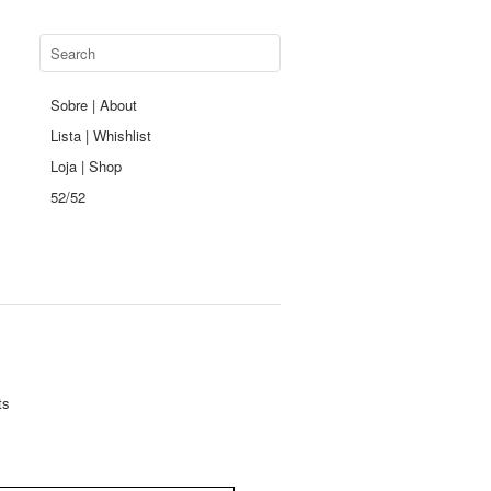
Sobre | About
Lista | Whishlist
Loja | Shop
52/52
ts