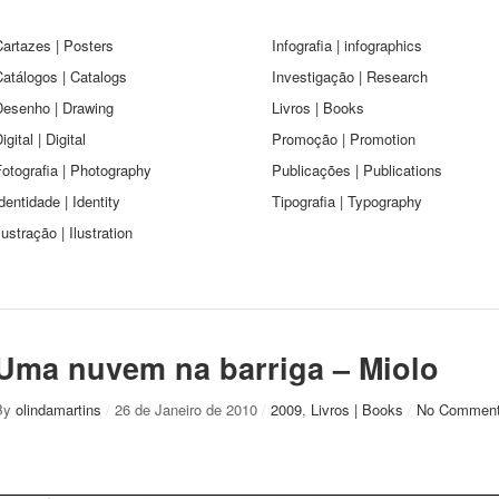
artazes | Posters
Infografia | infographics
atálogos | Catalogs
Investigação | Research
Desenho | Drawing
Livros | Books
igital | Digital
Promoção | Promotion
otografia | Photography
Publicações | Publications
dentidade | Identity
Tipografia | Typography
lustração | Ilustration
Uma nuvem na barriga – Miolo
By
olindamartins
/
26 de Janeiro de 2010
/
2009
,
Livros | Books
/
No Commen