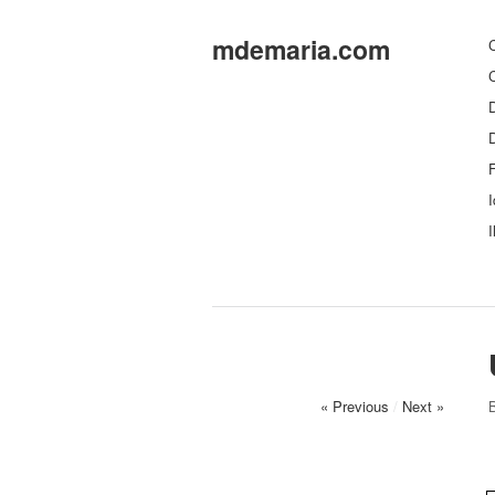
mdemaria.com
C
C
D
F
I
I
« Previous
/
Next »