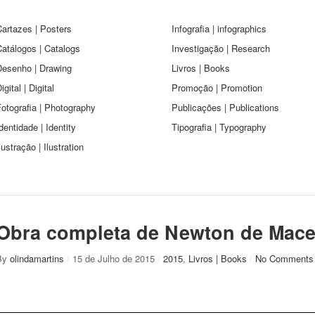
artazes | Posters
Infografia | infographics
atálogos | Catalogs
Investigação | Research
Desenho | Drawing
Livros | Books
igital | Digital
Promoção | Promotion
otografia | Photography
Publicações | Publications
dentidade | Identity
Tipografia | Typography
lustração | Ilustration
Obra completa de Newton de Mac
By
olindamartins
/
15 de Julho de 2015
/
2015
,
Livros | Books
/
No Comments