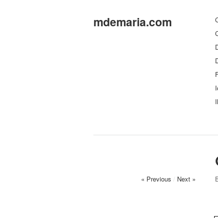
mdemaria.com
C
C
D
F
I
I
« Previous
/
Next »