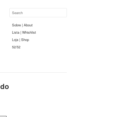
Sobre | About
Lista | Whishlist
Loja | Shop
52/52
edo