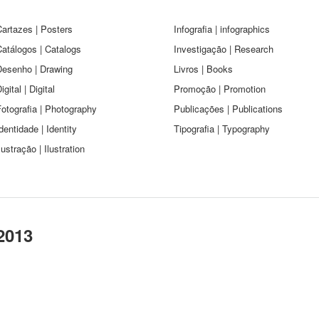
artazes | Posters
Infografia | infographics
atálogos | Catalogs
Investigação | Research
Desenho | Drawing
Livros | Books
igital | Digital
Promoção | Promotion
otografia | Photography
Publicações | Publications
dentidade | Identity
Tipografia | Typography
lustração | Ilustration
2013