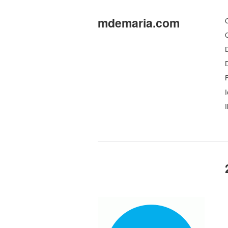
mdemaria.com
C
C
D
F
I
I