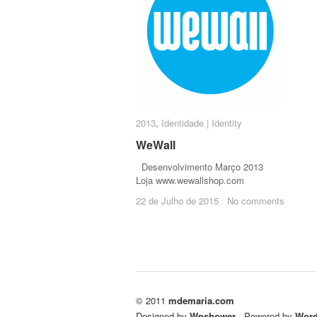
2013
2013
,
Identidade | Identity
Identidade | Identity
WeWall
WeWall
Desenvolvimento Março 2013
Loja www.wewallshop.com
22 de Julho de 2015
22 de Julho de 2015
/
/
No comments
No comments
© 2011
mdemaria.com
Designed by
Wpshower
/
Powered by
Word