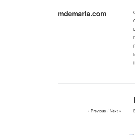
mdemaria.com
C
C
D
F
I
I
« Previous
/
Next »