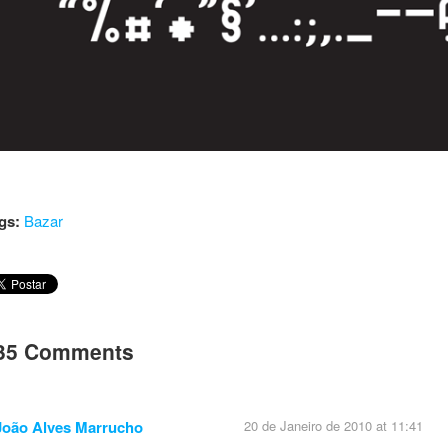
gs:
Bazar
35 Comments
João Alves Marrucho
20 de Janeiro de 2010 at 11:41