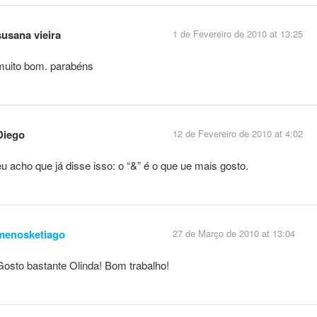
susana vieira
1 de Fevereiro de 2010 at 13:25
muito bom. parabéns
Diego
12 de Fevereiro de 2010 at 4:02
eu acho que já disse isso: o “&” é o que ue mais gosto.
menosketiago
27 de Março de 2010 at 13:04
Gosto bastante Olinda! Bom trabalho!