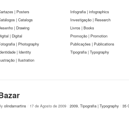
artazes | Posters
Infografia | infographics
atálogos | Catalogs
Investigação | Research
Desenho | Drawing
Livros | Books
igital | Digital
Promoção | Promotion
otografia | Photography
Publicações | Publications
dentidade | Identity
Tipografia | Typography
lustração | Ilustration
Bazar
By
olindamartins
/
17 de Agosto de 2009
/
2009
,
Tipografia | Typography
/
35 