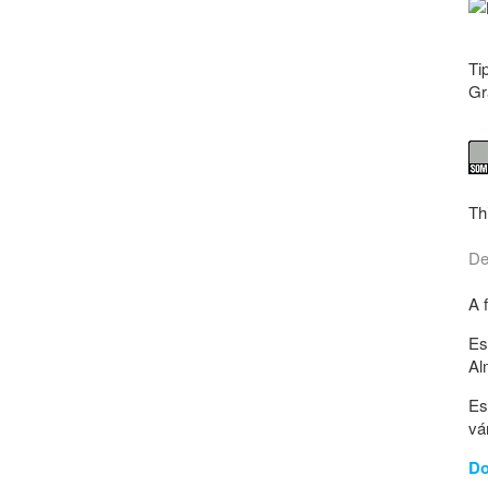
Ti
Gr
Th
De
A 
Es
Al
Es
vá
Do