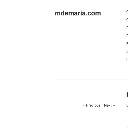
mdemaria.com
C
C
D
F
I
I
« Previous
/
Next »