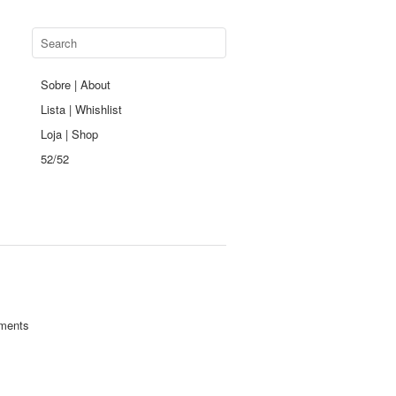
Sobre | About
Lista | Whishlist
Loja | Shop
52/52
ments