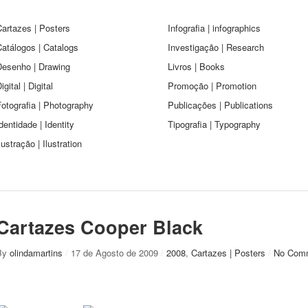
artazes | Posters
Infografia | infographics
atálogos | Catalogs
Investigação | Research
Desenho | Drawing
Livros | Books
igital | Digital
Promoção | Promotion
otografia | Photography
Publicações | Publications
dentidade | Identity
Tipografia | Typography
lustração | Ilustration
Cartazes Cooper Black
By
olindamartins
/
17 de Agosto de 2009
/
2008
,
Cartazes | Posters
/
No Com