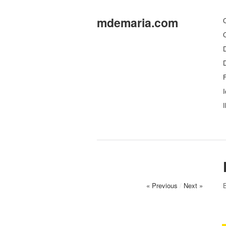
mdemaria.com
C
C
D
F
I
I
« Previous
/
Next »