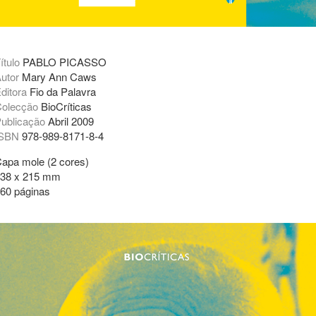
ítulo
PABLO PICASSO
utor
Mary Ann Caws
ditora
Fio da Palavra
olecção
BioCríticas
ublicação
Abril 2009
ISBN
978-989-8171-8-4
apa mole (2 cores)
38 x 215 mm
60 páginas