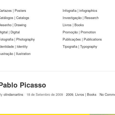
artazes | Posters
Infografia | infographics
atálogos | Catalogs
Investigação | Research
Desenho | Drawing
Livros | Books
igital | Digital
Promoção | Promotion
otografia | Photography
Publicações | Publications
dentidade | Identity
Tipografia | Typography
lustração | Ilustration
Pablo Picasso
By
olindamartins
/
18 de Setembro de 2009
/
2009
,
Livros | Books
/
No Comm