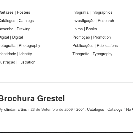
artazes | Posters
Infografia | infographics
atálogos | Catalogs
Investigação | Research
Desenho | Drawing
Livros | Books
igital | Digital
Promoção | Promotion
otografia | Photography
Publicações | Publications
dentidade | Identity
Tipografia | Typography
lustração | Ilustration
Brochura Grestel
By
olindamartins
/
23 de Setembro de 2009
/
2004
,
Catálogos | Catalogs
/
No 