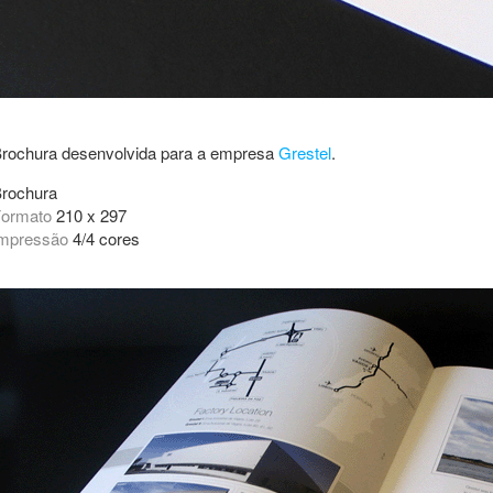
rochura desenvolvida para a empresa
Grestel
.
rochura
Formato
210 x 297
mpressão
4/4 cores