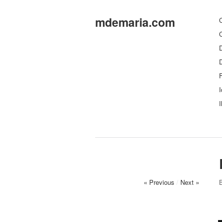
mdemaria.com
C
C
D
F
I
I
« Previous
/
Next »