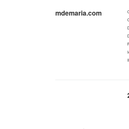
mdemaria.com
C
C
D
F
I
I