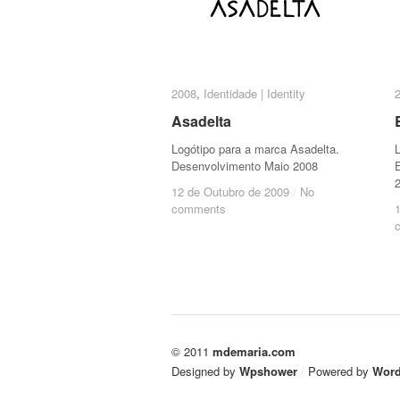
2008
2008
,
Identidade | Identity
Identidade | Identity
Asadelta
Asadelta
Logótipo para a marca Asadelta.
Desenvolvimento Maio 2008
12 de Outubro de 2009
12 de Outubro de 2009
/
/
No
No
comments
comments
© 2011
mdemaria.com
Designed by
Wpshower
/
Powered by
Word