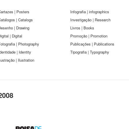
artazes | Posters
Infografia | infographics
atálogos | Catalogs
Investigação | Research
Desenho | Drawing
Livros | Books
igital | Digital
Promoção | Promotion
otografia | Photography
Publicações | Publications
dentidade | Identity
Tipografia | Typography
lustração | Ilustration
2008