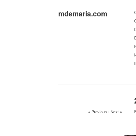
mdemaria.com
C
C
D
F
I
I
« Previous
/
Next »