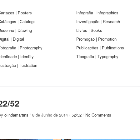
artazes | Posters
Infografia | infographics
atálogos | Catalogs
Investigação | Research
Desenho | Drawing
Livros | Books
igital | Digital
Promoção | Promotion
otografia | Photography
Publicações | Publications
dentidade | Identity
Tipografia | Typography
lustração | Ilustration
22/52
By
olindamartins
/
8 de Junho de 2014
/
52/52
/
No Comments