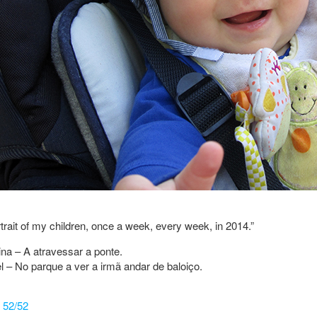
rtrait of my children, once a week, every week, in 2014.”
ina – A atravessar a ponte.
l – No parque a ver a irmã andar de baloiço.
52/52