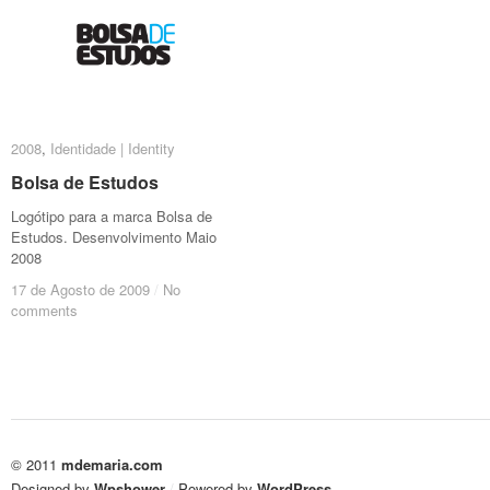
2008
2008
,
Identidade | Identity
Identidade | Identity
Bolsa de Estudos
Bolsa de Estudos
Logótipo para a marca Bolsa de
Estudos. Desenvolvimento Maio
2008
17 de Agosto de 2009
17 de Agosto de 2009
/
/
No
No
comments
comments
© 2011
mdemaria.com
Designed by
Wpshower
/
Powered by
WordPress