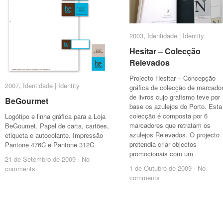
2003
2003
,
Identidade | Identity
Identidade | Identity
Hesitar – Colecção
Hesitar – Colecção
Relevados
Relevados
Projecto Hesitar – Concepção
2007
2007
,
Identidade | Identity
Identidade | Identity
gráfica de colecção de marcado
de livros cujo grafismo teve por
BeGourmet
BeGourmet
base os azulejos do Porto. Esta
colecção é composta por 6
Logótipo e linha gráfica para a Loja
marcadores que retratam os
BeGoumet. Papel de carta, cartões,
azulejos Relevados. O projecto
etiqueta e autocolante. Impressão
pretendia criar objectos
Pantone 476C e Pantone 312C
promocionais com um
21 de Setembro de 2009
21 de Setembro de 2009
/
/
No
No
1 de Outubro de 2009
1 de Outubro de 2009
/
/
No
No
comments
comments
comments
comments