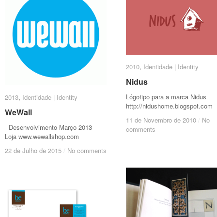
2010
2010
,
Identidade | Identity
Identidade | Identity
Nidus
Nidus
Lógotipo para a marca Nidus
2013
2013
,
Identidade | Identity
Identidade | Identity
http://nidushome.blogspot.com
WeWall
WeWall
11 de Novembro de 2010
11 de Novembro de 2010
/
/
No
No
Desenvolvimento Março 2013
comments
comments
Loja www.wewallshop.com
22 de Julho de 2015
22 de Julho de 2015
/
/
No comments
No comments