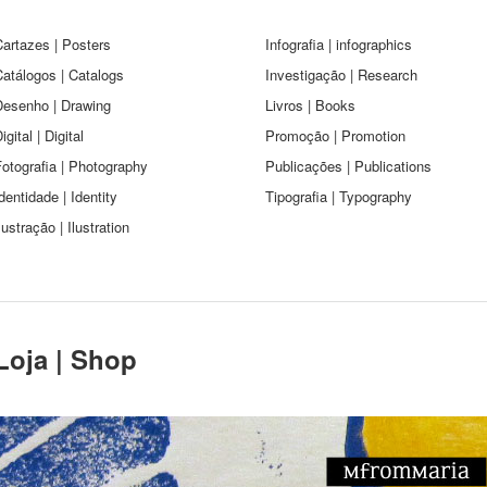
artazes | Posters
Infografia | infographics
atálogos | Catalogs
Investigação | Research
Desenho | Drawing
Livros | Books
igital | Digital
Promoção | Promotion
otografia | Photography
Publicações | Publications
dentidade | Identity
Tipografia | Typography
lustração | Ilustration
Loja | Shop