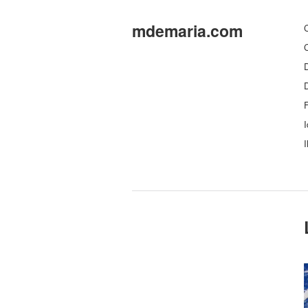
mdemaria.com
C
C
D
F
I
I