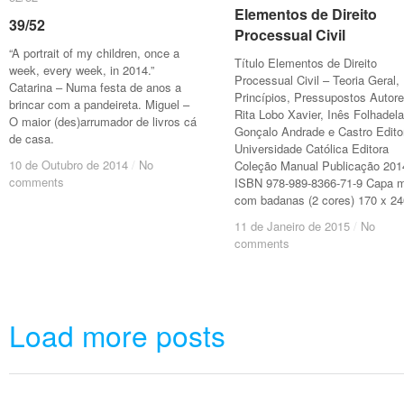
Elementos de Direito
Elementos de Direito
39/52
39/52
Processual Civil
Processual Civil
“A portrait of my children, once a
Título Elementos de Direito
week, every week, in 2014.”
Processual Civil – Teoria Geral,
Catarina – Numa festa de anos a
Princípios, Pressupostos Autor
brincar com a pandeireta. Miguel –
Rita Lobo Xavier, Inês Folhadela
O maior (des)arrumador de livros cá
Gonçalo Andrade e Castro Edito
de casa.
Universidade Católica Editora
10 de Outubro de 2014
10 de Outubro de 2014
/
/
No
No
Coleção Manual Publicação 201
comments
comments
ISBN 978-989-8366-71-9 Capa 
com badanas (2 cores) 170 x 24
11 de Janeiro de 2015
11 de Janeiro de 2015
/
/
No
No
comments
comments
Load more posts