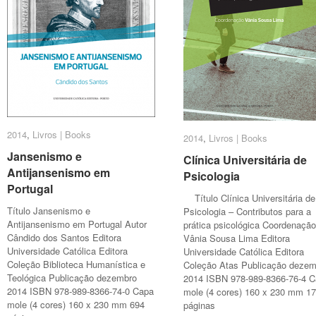
2014
2014
,
Livros | Books
Livros | Books
2014
2014
,
Livros | Books
Livros | Books
Jansenismo e
Jansenismo e
Clínica Universitária de
Clínica Universitária de
Antijansenismo em
Antijansenismo em
Psicologia
Psicologia
Portugal
Portugal
Título Clínica Universitária de
Título Jansenismo e
Psicologia – Contributos para a
Antijansenismo em Portugal Autor
prática psicológica Coordenação
Cândido dos Santos Editora
Vânia Sousa Lima Editora
Universidade Católica Editora
Universidade Católica Editora
Coleção Biblioteca Humanística e
Coleção Atas Publicação dezem
Teológica Publicação dezembro
2014 ISBN 978-989-8366-76-4 
2014 ISBN 978-989-8366-74-0 Capa
mole (4 cores) 160 x 230 mm 1
mole (4 cores) 160 x 230 mm 694
páginas