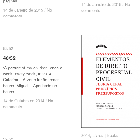
páginas
14 de Janeiro de 2015
14 de Janeiro de 2015
/
/
No
No
14 de Janeiro de 2015
14 de Janeiro de 2015
/
/
No
No
comments
comments
comments
comments
52/52
52/52
40/52
40/52
“A portrait of my children, once a
week, every week, in 2014.”
Catarina – A ver o irmão tomar
banho. Miguel – Apanhado no
banho.
14 de Outubro de 2014
14 de Outubro de 2014
/
/
No
No
comments
comments
2014
2014
,
Livros | Books
Livros | Books
52/52
52/52