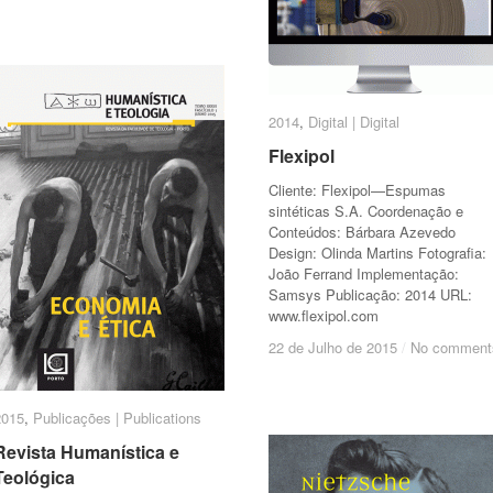
2014
2014
,
Digital | Digital
Digital | Digital
Flexipol
Flexipol
Cliente: Flexipol—Espumas
sintéticas S.A. Coordenação e
Conteúdos: Bárbara Azevedo
Design: Olinda Martins Fotografia:
João Ferrand Implementação:
Samsys Publicação: 2014 URL:
www.flexipol.com
22 de Julho de 2015
22 de Julho de 2015
/
/
No comment
No comment
2015
2015
,
Publicações | Publications
Publicações | Publications
Revista Humanística e
Revista Humanística e
Teológica
Teológica