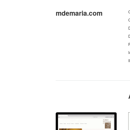
mdemaria.com
C
C
D
F
I
I