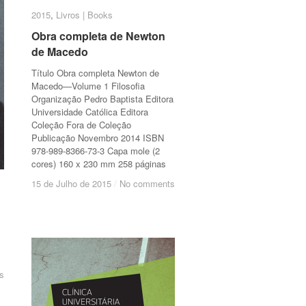
2015
2015
,
Livros | Books
Livros | Books
Obra completa de Newton
Obra completa de Newton
de Macedo
de Macedo
Título Obra completa Newton de
Macedo—Volume 1 Filosofia
Organização Pedro Baptista Editora
Universidade Católica Editora
Coleção Fora de Coleção
Publicação Novembro 2014 ISBN
978-989-8366-73-3 Capa mole (2
cores) 160 x 230 mm 258 páginas
15 de Julho de 2015
15 de Julho de 2015
/
/
No comments
No comments
s
s