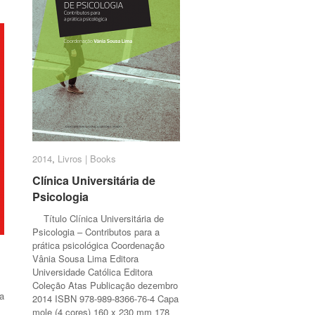
2014
2014
,
Livros | Books
Livros | Books
Clínica Universitária de
Clínica Universitária de
Psicologia
Psicologia
Título Clínica Universitária de
Psicologia – Contributos para a
prática psicológica Coordenação
Vânia Sousa Lima Editora
Universidade Católica Editora
Coleção Atas Publicação dezembro
ca
2014 ISBN 978-989-8366-76-4 Capa
mole (4 cores) 160 x 230 mm 178