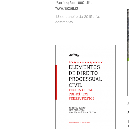
Publicação: 1999 URL:
www.nazari.pt
13 de Janeiro de 2015
13 de Janeiro de 2015
/
/
No
No
comments
comments
E