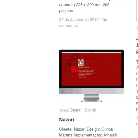
(4 cores) 235 x 300 mm 208
páginas
27 de Janeiro de 2015
27 de Janeiro de 2015
/
/
No
No
comments
comments
U
1999
1999
,
Digital | Digital
Digital | Digital
Nazari
Nazari
Cliente: Nazari Design: Olinda
Martins Implementação: Amaisb