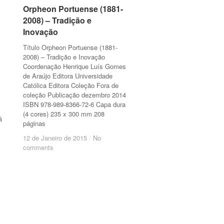
Orpheon Portuense (1881-
Orpheon Portuense (1881-
2008) – Tradição e
2008) – Tradição e
Inovação
Inovação
Título Orpheon Portuense (1881-
2008) – Tradição e Inovação
Coordenação Henrique Luís Gomes
de Araújo Editora Universidade
Católica Editora Coleção Fora de
coleção Publicação dezembro 2014
ISBN 978-989-8366-72-6 Capa dura
(4 cores) 235 x 300 mm 208
á
páginas
12 de Janeiro de 2015
12 de Janeiro de 2015
/
/
No
No
comments
comments