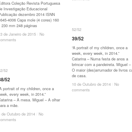
Editora Coleção Revista Portuguesa
de Investigação Educacional
Publicação dezembro 2014 ISNN
1645-4006 Capa mole (4 cores) 160
x 230 mm 248 páginas
52/52
52/52
13 de Janeiro de 2015
13 de Janeiro de 2015
/
/
No
No
39/52
39/52
comments
comments
“A portrait of my children, once a
week, every week, in 2014.”
Catarina – Numa festa de anos a
brincar com a pandeireta. Miguel –
O maior (des)arrumador de livros c
52/52
52/52
de casa.
38/52
38/52
10 de Outubro de 2014
10 de Outubro de 2014
/
/
No
No
A portrait of my children, once a
comments
comments
eek, every week, in 2014.”
atarina – À mesa. Miguel – A olhar
para a mãe.
3 de Outubro de 2014
3 de Outubro de 2014
/
/
No
No
comments
comments