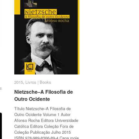
2015
2015
,
Livros | Books
Livros | Books
s
s
Nietzsche–A Filosofia de
Nietzsche–A Filosofia de
Outro Ocidente
Outro Ocidente
Título Nietzsche–A Filosofia de
Outro Ocidente Volume 1 Autor
Afonso Rocha Editora Universidade
Católica Editora Coleção Fora de
Coleção Publicação Julho 2015
ISBN 978-989-8366-89-4 Capa mole