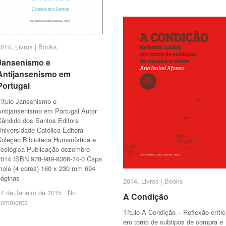
2014
2014
,
Livros | Books
Livros | Books
Jansenismo e
Jansenismo e
Antijansenismo em
Antijansenismo em
Portugal
Portugal
Título Jansenismo e
Antijansenismo em Portugal Autor
Cândido dos Santos Editora
niversidade Católica Editora
Coleção Biblioteca Humanística e
Teológica Publicação dezembro
2014 ISBN 978-989-8366-74-0 Capa
mole (4 cores) 160 x 230 mm 694
páginas
2014
2014
,
Livros | Books
Livros | Books
14 de Janeiro de 2015
14 de Janeiro de 2015
/
/
No
No
A Condição
A Condição
comments
comments
Título A Condição – Reflexão críti
em torno de subtipos de compra e