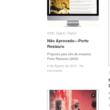
2005
2005
,
Digital | Digital
Digital | Digital
Não Aprovado—Porto
Não Aprovado—Porto
Restauro
Restauro
Proposta para site da empresa
Porto Restauro (2005)
6 de Agosto de 2015
6 de Agosto de 2015
/
/
No
No
comments
comments
P