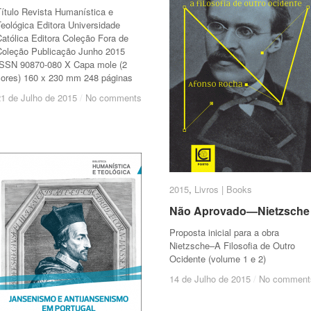
Título Revista Humanística e
eológica Editora Universidade
atólica Editora Coleção Fora de
Coleção Publicação Junho 2015
ISSN 90870-080 X Capa mole (2
cores) 160 x 230 mm 248 páginas
21 de Julho de 2015
21 de Julho de 2015
/
/
No comments
No comments
2015
2015
,
Livros | Books
Livros | Books
Não Aprovado—Nietzsche
Não Aprovado—Nietzsche
Proposta inicial para a obra
Nietzsche–A Filosofia de Outro
Ocidente (volume 1 e 2)
14 de Julho de 2015
14 de Julho de 2015
/
/
No comment
No comment