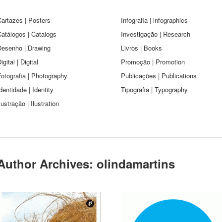
artazes | Posters
Infografia | infographics
atálogos | Catalogs
Investigação | Research
Desenho | Drawing
Livros | Books
igital | Digital
Promoção | Promotion
otografia | Photography
Publicações | Publications
dentidade | Identity
Tipografia | Typography
lustração | Ilustration
Author Archives:
olindamartins