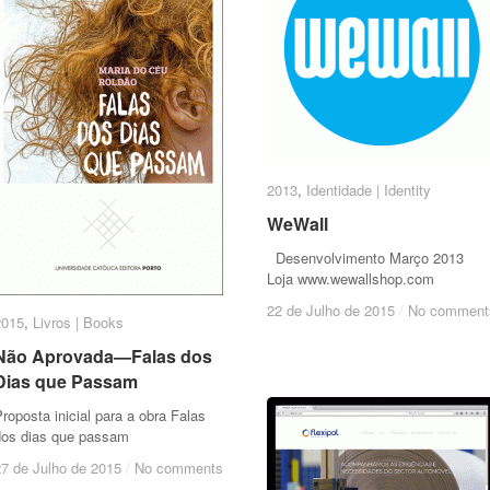
2013
2013
,
Identidade | Identity
Identidade | Identity
WeWall
WeWall
Desenvolvimento Março 2013
Loja www.wewallshop.com
22 de Julho de 2015
22 de Julho de 2015
/
/
No comment
No comment
2015
2015
,
Livros | Books
Livros | Books
Não Aprovada—Falas dos
Não Aprovada—Falas dos
Dias que Passam
Dias que Passam
roposta inicial para a obra Falas
dos dias que passam
27 de Julho de 2015
27 de Julho de 2015
/
/
No comments
No comments