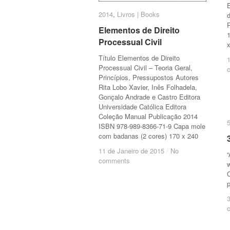
2014
2014
,
Livros | Books
Livros | Books
Elementos de Direito
Elementos de Direito
Processual Civil
Processual Civil
Título Elementos de Direito
Processual Civil – Teoria Geral,
Princípios, Pressupostos Autores
Rita Lobo Xavier, Inês Folhadela,
Gonçalo Andrade e Castro Editora
Universidade Católica Editora
Coleção Manual Publicação 2014
ISBN 978-989-8366-71-9 Capa mole
com badanas (2 cores) 170 x 240
11 de Janeiro de 2015
11 de Janeiro de 2015
/
/
No
No
“
comments
comments
w
C