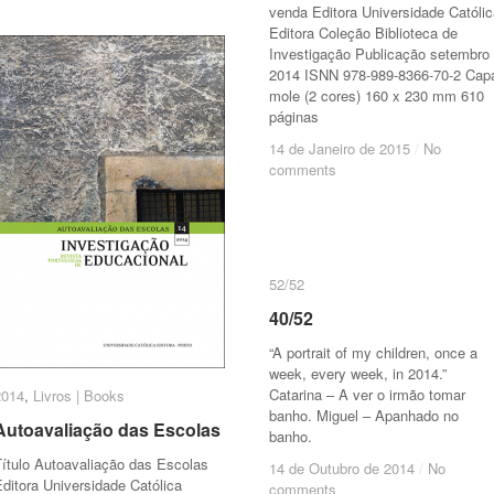
venda Editora Universidade Católic
Editora Coleção Biblioteca de
Investigação Publicação setembro
2014 ISNN 978-989-8366-70-2 Cap
mole (2 cores) 160 x 230 mm 610
páginas
14 de Janeiro de 2015
14 de Janeiro de 2015
/
/
No
No
comments
comments
52/52
52/52
40/52
40/52
“A portrait of my children, once a
week, every week, in 2014.”
Catarina – A ver o irmão tomar
2014
2014
,
Livros | Books
Livros | Books
banho. Miguel – Apanhado no
Autoavaliação das Escolas
Autoavaliação das Escolas
banho.
Título Autoavaliação das Escolas
14 de Outubro de 2014
14 de Outubro de 2014
/
/
No
No
ditora Universidade Católica
comments
comments