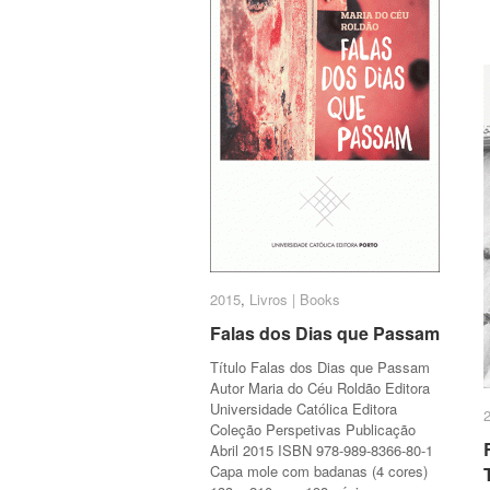
2015
2015
,
Livros | Books
Livros | Books
Falas dos Dias que Passam
Falas dos Dias que Passam
Título Falas dos Dias que Passam
Autor Maria do Céu Roldão Editora
Universidade Católica Editora
Coleção Perspetivas Publicação
Abril 2015 ISBN 978-989-8366-80-1
Capa mole com badanas (4 cores)