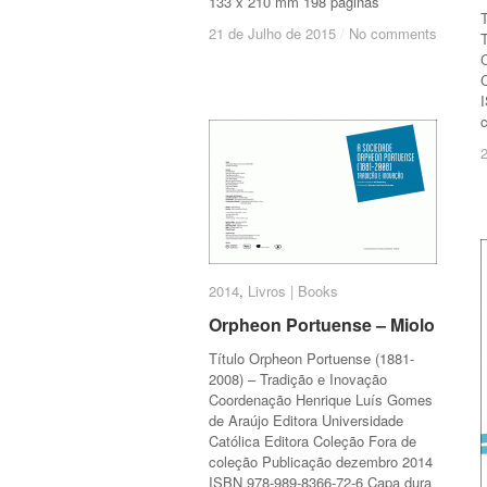
133 x 210 mm 198 páginas
21 de Julho de 2015
21 de Julho de 2015
/
/
No comments
No comments
T
C
2014
2014
,
Livros | Books
Livros | Books
Orpheon Portuense – Miolo
Orpheon Portuense – Miolo
Título Orpheon Portuense (1881-
2008) – Tradição e Inovação
Coordenação Henrique Luís Gomes
de Araújo Editora Universidade
Católica Editora Coleção Fora de
coleção Publicação dezembro 2014
ISBN 978-989-8366-72-6 Capa dura